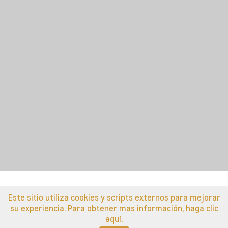
MONTERÍA
Carrera 6 No 74 - 34
+57 3226759584
SINCELEJO
Calle 38 No 5 - 236
+57 3226759584
Este sitio utiliza cookies y scripts externos para mejorar
RIOHACHA
su experiencia. Para obtener mas información, haga clic
aquí.
Desarrollado por
Motorleads
Calle 15 No 22 - 16